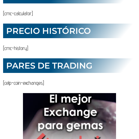
[cmc-calculator]
PRECIO HISTÓRICO
[cmc-history]
PARES DE TRADING
[celp-coin-exchanges]