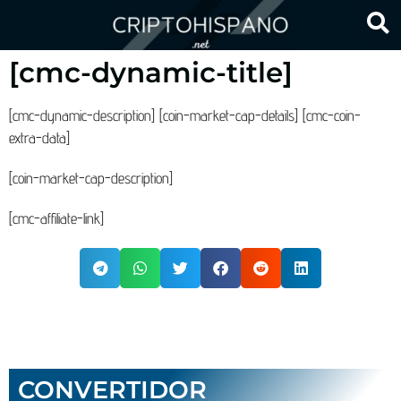
[cmc-dynamic-title]
[cmc-dynamic-description] [coin-market-cap-details] [cmc-coin-
extra-data]
[coin-market-cap-description]
[cmc-affiliate-link]
CONVERTIDOR